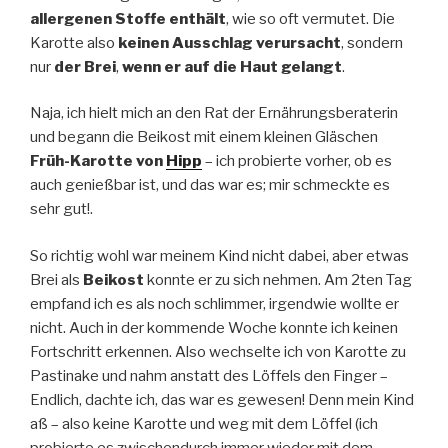
allergenen Stoffe enthält
, wie so oft vermutet. Die
Karotte also
keinen Ausschlag verursacht
, sondern
nur
der Brei
,
wenn er auf die Haut gelangt
.
Naja, ich hielt mich an den Rat der Ernährungsberaterin
und begann die Beikost mit einem kleinen Gläschen
Früh-Karotte von
Hipp
– ich probierte vorher, ob es
auch genießbar ist, und das war es; mir schmeckte es
sehr gut!.
So richtig wohl war meinem Kind nicht dabei, aber etwas
Brei als
Beikost
konnte er zu sich nehmen. Am 2ten Tag
empfand ich es als noch schlimmer, irgendwie wollte er
nicht. Auch in der kommende Woche konnte ich keinen
Fortschritt erkennen. Also wechselte ich von Karotte zu
Pastinake und nahm anstatt des Löffels den Finger –
Endlich, dachte ich, das war es gewesen! Denn mein Kind
aß – also keine Karotte und weg mit dem Löffel (ich
probierte es zwischendurch immer wieder mit dem