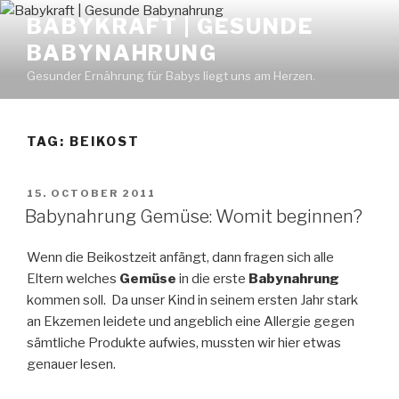
Skip
BABYKRAFT | GESUNDE
to
BABYNAHRUNG
content
Gesunder Ernährung für Babys liegt uns am Herzen.
TAG: BEIKOST
POSTED
15. OCTOBER 2011
ON
Babynahrung Gemüse: Womit beginnen?
Wenn die Beikostzeit anfängt, dann fragen sich alle
Eltern welches
Gemüse
in die erste
Babynahrung
kommen soll. Da unser Kind in seinem ersten Jahr stark
an Ekzemen leidete und angeblich eine Allergie gegen
sämtliche Produkte aufwies, mussten wir hier etwas
genauer lesen.