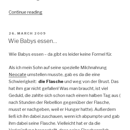
Continue reading
“Beikost
für
Babys
–
POSTED
26. MARCH 2009
ON
Ernährungsplan”
Wie Babys essen…
Wie Babys essen – da gibt es leider keine Formel für.
Als ich mein Sohn auf seine spezielle Milchnahrung
Neocate
umstellen musste, gab es da die eine
Schwierigkeit:
die Flasche
und weg von der Brust. Das
hat ihm gar nicht gefallen! Was man braucht, ist viel
Geduld, die zahlte sich schon nach einem halben Tag aus (
nach Stunden der Rebellion gegenüber der Flasche,
musst er nachgeben, weil er Hunger hatte). Außerdem
ließ ich ihn dabei zuschauen, wenn ich abpumpte und gab
ihm dabei seine Flasche. Vielleicht hat er da die