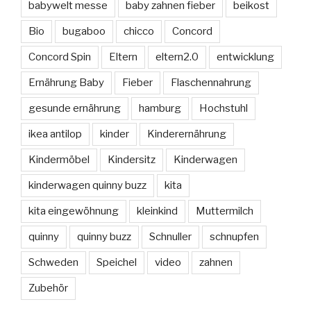
babywelt messe
baby zahnen fieber
beikost
Bio
bugaboo
chicco
Concord
Concord Spin
Eltern
eltern2.0
entwicklung
Ernährung Baby
Fieber
Flaschennahrung
gesunde ernährung
hamburg
Hochstuhl
ikea antilop
kinder
Kinderernährung
Kindermöbel
Kindersitz
Kinderwagen
kinderwagen quinny buzz
kita
kita eingewöhnung
kleinkind
Muttermilch
quinny
quinny buzz
Schnuller
schnupfen
Schweden
Speichel
video
zahnen
Zubehör