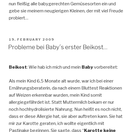
nun fleißig alle babygerechten Gemüsesorten ein und
gebe sie meinem neugierigen Kleinen, der mit viel Freude
probiert…
POSTED
19. FEBRUARY 2009
ON
Probleme bei Baby´s erster Beikost…
Beikost
: Wie hab ich mich und mein
Baby
vorbereitet:
Als mein Kind 6,5 Monate alt wurde, war ich bei einer
Ernährungsberaterin, da nach einem Bluttest Reaktionen
auf Weizen erkennbar wurden, mein Kind somit
allergiegefährdet ist. Statt Muttermilch bekam er nur
noch hochhydrolisierte Nahrung. Nun heißt es noch nicht,
dass er diese Allergie hat, sie aber auftreten kann. Sie hat
mir zur Karotte geraten, ich wollte eigentlich mit
Pastinake beginnen. Sie sagte, dass “
Karotte keine