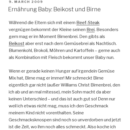
POSTED
9. MARCH 2009
ON
Ernährung Baby: Beikost und Birne
Während die Eltern sich mit einem
Beef-Steak
vergnügen bekommt der Kleine seinen
Brei
. Besonders
gern mag er im Moment Birnenbrei. Den gibts als
Beikost
aber erst nach dem Gemüsebrei als Nachtisch.
Blumenkohl, Brokoli, Möhren und Kartoffeln – gerne auch
als Kombination mit Fleisch bekommt unser Baby nun.
Wenn er gerade keinen Hunger auf irgendein Gemüse
Mix hat, Birne mag er immer! Mir schmeckt Birne
eigentlich gar nicht (außer Williams Christ Birnenbrei, den
ich ab und an mal mitesse), mein Sohn macht da aber
keinen Unterschied – und das ist auch gut so! Denn nur
weil ich etwas nicht mag, muss ich den Geschmack
meinem Kind nicht vorenthalten. Seine
Geschmacksknospen sind noch so unverdorben und jetzt
ist die Zeit, wo ihm noch alles schmeckt. Also koche ich