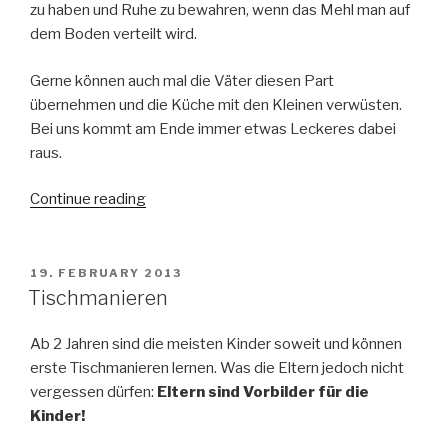
zu haben und Ruhe zu bewahren, wenn das Mehl man auf
dem Boden verteilt wird.
Gerne können auch mal die Väter diesen Part
übernehmen und die Küche mit den Kleinen verwüsten.
Bei uns kommt am Ende immer etwas Leckeres dabei
raus.
Continue reading
“Kochen
für
und
mit
POSTED
19. FEBRUARY 2013
ON
Kindern
Tischmanieren
–
Wie
Ab 2 Jahren sind die meisten Kinder soweit und können
können
erste Tischmanieren lernen. Was die Eltern jedoch nicht
Kinder
vergessen dürfen:
Eltern sind Vorbilder für die
in
Kinder!
der