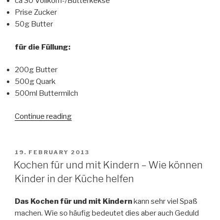
ca 30 Vollkorn-/Butterkekse
Prise Zucker
50g Butter
für die Füllung:
200g Butter
500g Quark
500ml Buttermilch
Continue reading
“Käsekuchen:
einfach
und
lecker”
POSTED
19. FEBRUARY 2013
ON
Kochen für und mit Kindern – Wie können
Kinder in der Küche helfen
Das Kochen für und mit Kindern
kann sehr viel Spaß
machen. Wie so häufig bedeutet dies aber auch Geduld