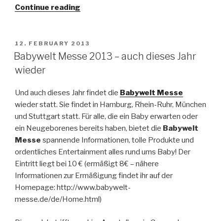
Continue reading
“Tischmanieren”
Küche
helfen”
POSTED
12. FEBRUARY 2013
ON
Babywelt Messe 2013 – auch dieses Jahr
wieder
Und auch dieses Jahr findet die
Babywelt Messe
wieder statt. Sie findet in Hamburg, Rhein-Ruhr, München
und Stuttgart statt. Für alle, die ein Baby erwarten oder
ein Neugeborenes bereits haben, bietet die
Babywelt
Messe
spannende Informationen, tolle Produkte und
ordentliches Entertainment alles rund ums Baby! Der
Eintritt liegt bei 10 € (ermäßigt 8€ – nähere
Informationen zur Ermäßigung findet ihr auf der
Homepage: http://www.babywelt-
messe.de/de/Home.html)