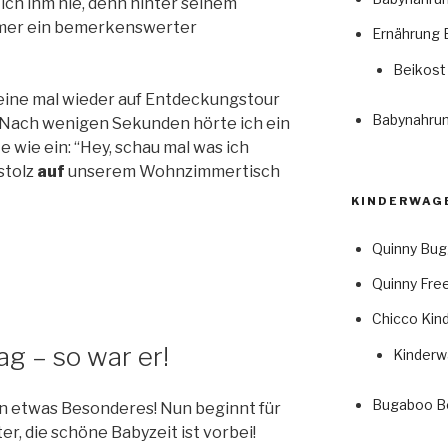
 ich ihm nie, denn hinter seinem
mmer ein bemerkenswerter
Ernährung 
Beikost
eine mal wieder auf Entdeckungstour
Babynahrun
Nach wenigen Sekunden hörte ich ein
e wie ein: “Hey, schau mal was ich
 stolz
auf
unserem Wohnzimmertisch
KINDERWAGE
sschritte…
Quinny Bug
Quinny Fre
Chicco Kin
g – so war er!
Kinderw
Bugaboo B
on etwas Besonderes! Nun beginnt für
r, die schöne Babyzeit ist vorbei!