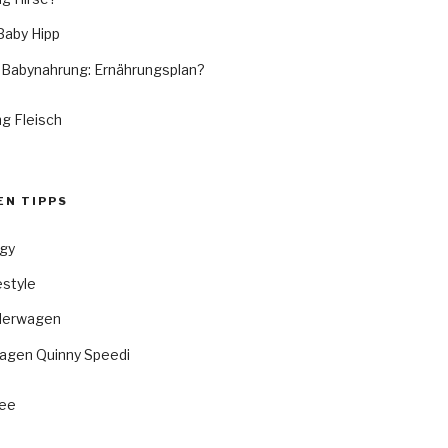
Baby Hipp
 Babynahrung: Ernährungsplan?
g Fleisch
N TIPPS
gy
estyle
derwagen
agen Quinny Speedi
ee