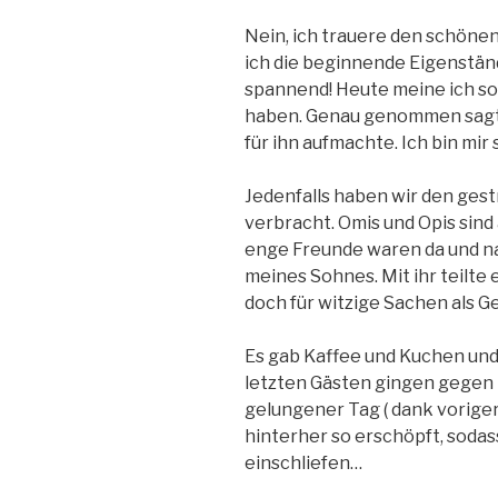
Nein, ich trauere den schönen
ich die beginnende Eigenständ
spannend! Heute meine ich s
haben. Genau genommen sagte
für ihn aufmachte. Ich bin mir
Jedenfalls haben wir den ges
verbracht. Omis und Opis sind 
enge Freunde waren da und nat
meines Sohnes. Mit ihr teilte
doch für witzige Sachen als G
Es gab Kaffee und Kuchen und 
letzten Gästen gingen gegen M
gelungener Tag ( dank voriger
hinterher so erschöpft, sodas
einschliefen…