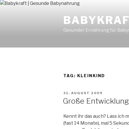
Skip
to
BABYKRAF
content
Gesunder Ernährung für Babys
TAG: KLEINKIND
POSTED
31. AUGUST 2009
ON
Große Entwicklung
Kennt ihr das auch? Lass ich m
(fast 14 Monate), mal 5 Sekun