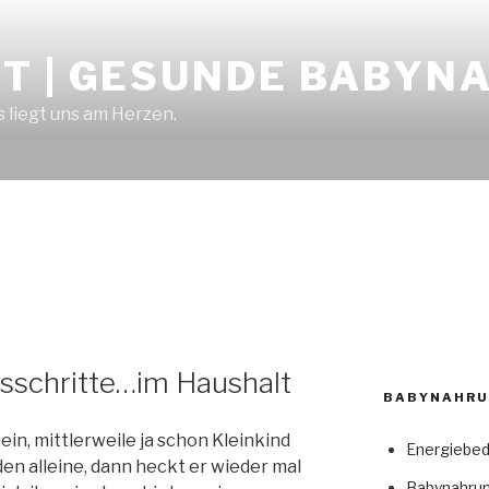
T | GESUNDE BABYN
 liegt uns am Herzen.
sschritte…im Haushalt
BABYNAHRU
ein, mittlerweile ja schon Kleinkind
Energiebed
den alleine, dann heckt er wieder mal
Babynahrun