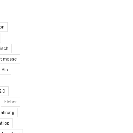
on
isch
lt messe
Bio
2.0
Fieber
nährung
ntilop