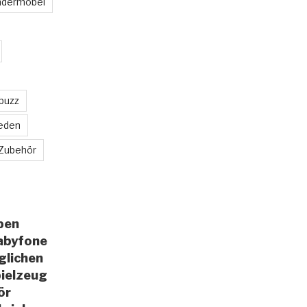
ndermöbel
 buzz
eden
Zubehör
aben
abyfone
glichen
pielzeug
ör