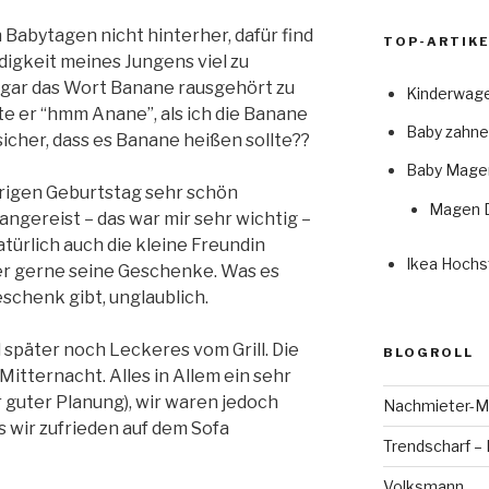
 Babytagen nicht hinterher, dafür find
TOP-ARTIKE
igkeit meines Jungens viel zu
ogar das Wort Banane rausgehört zu
Kinderwage
 er “hmm Anane”, als ich die Banane
Baby zahne
 sicher, dass es Banane heißen sollte??
Baby Mage
trigen Geburtstag sehr schön
Magen D
angereist – das war mir sehr wichtig –
ürlich auch die kleine Freundin
Ikea Hochs
 er gerne seine Geschenke. Was es
eschenk gibt, unglaublich.
später noch Leckeres vom Grill. Die
BLOGROLL
itternacht. Alles in Allem ein sehr
 guter Planung), wir waren jedoch
Nachmieter-Mi
s wir zufrieden auf dem Sofa
Trendscharf – 
Volksmann