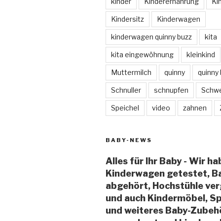
kinder
Kinderernährung
Ki
Kindersitz
Kinderwagen
kinderwagen quinny buzz
kita
kita eingewöhnung
kleinkind
Muttermilch
quinny
quinny
Schnuller
schnupfen
Schw
Speichel
video
zahnen
BABY-NEWS
Alles für Ihr Baby - Wir h
Kinderwagen getestet, B
abgehört, Hochstühle ver
und auch Kindermöbel, S
und weiteres Baby-Zubeh