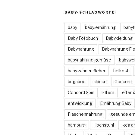
BABY-SCHLAGWORTE
baby
baby ernährung
babyf
Baby Fotobuch
Babykleidung
Babynahrung
Babynahrung Fle
babynahrung gemüse
babywe
baby zahnen fieber
beikost
bugaboo
chicco
Concord
Concord Spin
Eltern
eltern
entwicklung
Ernährung Baby
Flaschennahrung
gesunde er
hamburg
Hochstuhl
ikea a