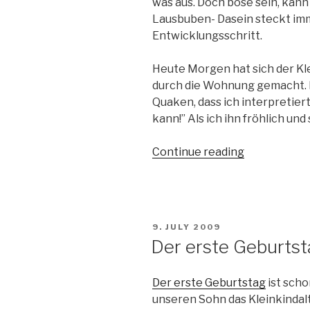
was aus. Doch böse sein, kann
Lausbuben- Dasein steckt i
Entwicklungsschritt.
Heute Morgen hat sich der Kl
durch die Wohnung gemacht. 
Quaken, dass ich interpretiert
kann!” Als ich ihn fröhlich und
Continue reading
“Große
Entwicklung
im
Haushalt”
POSTED
9. JULY 2009
ON
Der erste Geburtsta
Der erste Geburtstag
ist sch
unseren Sohn das Kleinkindalte