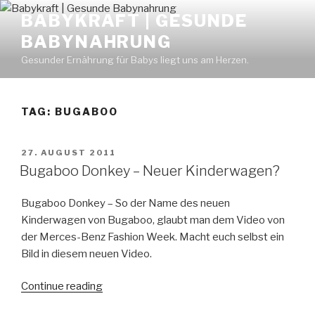
Skip
BABYKRAFT | GESUNDE
to
BABYNAHRUNG
content
Gesunder Ernährung für Babys liegt uns am Herzen.
TAG: BUGABOO
POSTED
27. AUGUST 2011
ON
Bugaboo Donkey – Neuer Kinderwagen?
Bugaboo Donkey – So der Name des neuen
Kinderwagen von Bugaboo, glaubt man dem Video von
der Merces-Benz Fashion Week. Macht euch selbst ein
Bild in diesem neuen Video.
Continue reading
“Bugaboo
Donkey