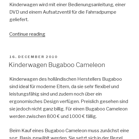
Kinderwagen wird mit einer Bedienungsanleitung, einer
DVD und einem Aufsatzventil für die Fahrradpumpe
geliefert.
Continue reading
“Bugaboo
Bee
–
leichter
POSTED
16. DECEMBER 2010
ON
Kinderwagen”
Kinderwagen Bugaboo Cameleon
Kinderwagen des holländischen Herstellers Bugaboo
sind ideal für moderne Eltern, da sie sehr flexibel und
leistungsfähig sind und zudem noch über ein
ergonomisches Design verfügen. Preislich gesehen sind
sie jedoch nicht ganz billig. Für einen Bugaboo Cameleon
werden zwischen 800 € und 1000 € fällig.
Beim Kauf eines Bugaboo Cameleon muss zunächst eine
sog. Basis gewählt werden. Sie setzt sich in der Regel