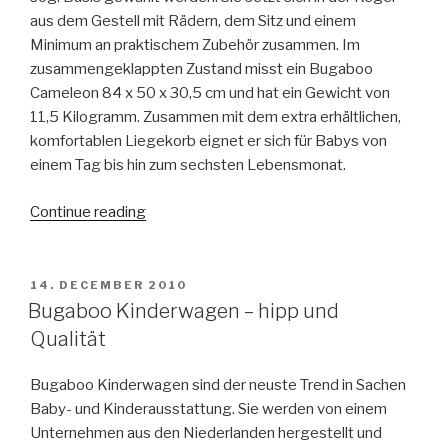
aus dem Gestell mit Rädern, dem Sitz und einem
Minimum an praktischem Zubehör zusammen. Im
zusammengeklappten Zustand misst ein Bugaboo
Cameleon 84 x 50 x 30,5 cm und hat ein Gewicht von
11,5 Kilogramm. Zusammen mit dem extra erhältlichen,
komfortablen Liegekorb eignet er sich für Babys von
einem Tag bis hin zum sechsten Lebensmonat.
Continue reading
“Kinderwagen
Bugaboo
Cameleon”
POSTED
14. DECEMBER 2010
ON
Bugaboo Kinderwagen – hipp und
Qualität
Bugaboo Kinderwagen sind der neuste Trend in Sachen
Baby- und Kinderausstattung. Sie werden von einem
Unternehmen aus den Niederlanden hergestellt und