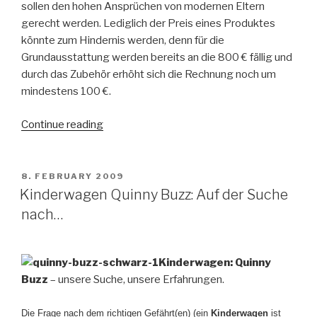
sollen den hohen Ansprüchen von modernen Eltern
gerecht werden. Lediglich der Preis eines Produktes
könnte zum Hindernis werden, denn für die
Grundausstattung werden bereits an die 800 € fällig und
durch das Zubehör erhöht sich die Rechnung noch um
mindestens 100 €.
Continue reading
“Bugaboo
Kinderwagen
–
hipp
POSTED
8. FEBRUARY 2009
ON
und
Kinderwagen Quinny Buzz: Auf der Suche
Qualität”
nach…
Kinderwagen: Quinny
Buzz
– unsere Suche, unsere Erfahrungen.
Die Frage nach dem richtigen Gefährt(en) (ein
Kinderwagen
ist