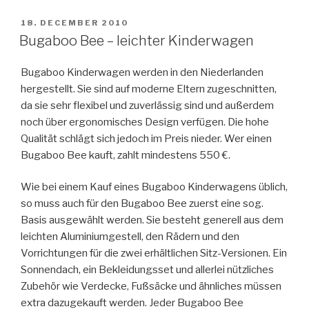
–
Neuer
POSTED
18. DECEMBER 2010
ON
Kinderwagen?”
Bugaboo Bee – leichter Kinderwagen
Bugaboo Kinderwagen werden in den Niederlanden
hergestellt. Sie sind auf moderne Eltern zugeschnitten,
da sie sehr flexibel und zuverlässig sind und außerdem
noch über ergonomisches Design verfügen. Die hohe
Qualität schlägt sich jedoch im Preis nieder. Wer einen
Bugaboo Bee kauft, zahlt mindestens 550 €.
Wie bei einem Kauf eines Bugaboo Kinderwagens üblich,
so muss auch für den Bugaboo Bee zuerst eine sog.
Basis ausgewählt werden. Sie besteht generell aus dem
leichten Aluminiumgestell, den Rädern und den
Vorrichtungen für die zwei erhältlichen Sitz-Versionen. Ein
Sonnendach, ein Bekleidungsset und allerlei nützliches
Zubehör wie Verdecke, Fußsäcke und ähnliches müssen
extra dazugekauft werden. Jeder Bugaboo Bee