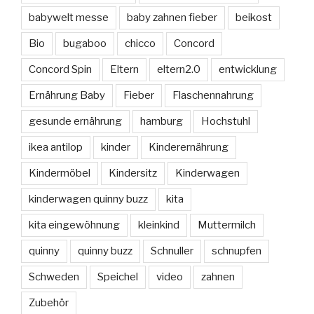
babywelt messe
baby zahnen fieber
beikost
Bio
bugaboo
chicco
Concord
Concord Spin
Eltern
eltern2.0
entwicklung
Ernährung Baby
Fieber
Flaschennahrung
gesunde ernährung
hamburg
Hochstuhl
ikea antilop
kinder
Kinderernährung
Kindermöbel
Kindersitz
Kinderwagen
kinderwagen quinny buzz
kita
kita eingewöhnung
kleinkind
Muttermilch
quinny
quinny buzz
Schnuller
schnupfen
Schweden
Speichel
video
zahnen
Zubehör